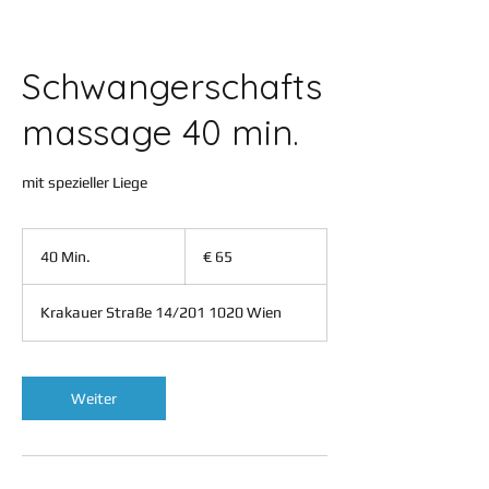
Schwangerschafts
massage 40 min.
mit spezieller Liege
65
Euro
40 Min.
4
€ 65
0
M
Krakauer Straße 14/201 1020 Wien
i
n
.
Weiter