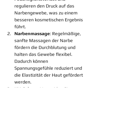
regulieren den Druck auf das 
Narbengewebe, was zu einem 
besseren kosmetischen Ergebnis 
führt.
Narbenmassage
: Regelmäßige, 
sanfte Massagen der Narbe 
fördern die Durchblutung und 
halten das Gewebe flexibel. 
Dadurch können 
Spannungsgefühle reduziert und 
die Elastizität der Haut gefördert 
werden.
UV-Schutz
: Vermeiden Sie es, 
frische Narben der direkten 
Sonneneinstrahlung auszusetzen. 
UV-Strahlen können die 
Pigmentierung der Narbe 
verändern, was sie dunkler und 