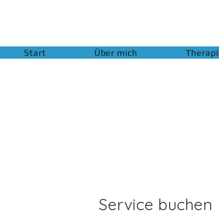
Start
Über mich
Therap
Service buchen