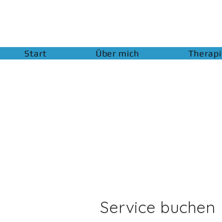
Start
Über mich
Therap
Service buchen